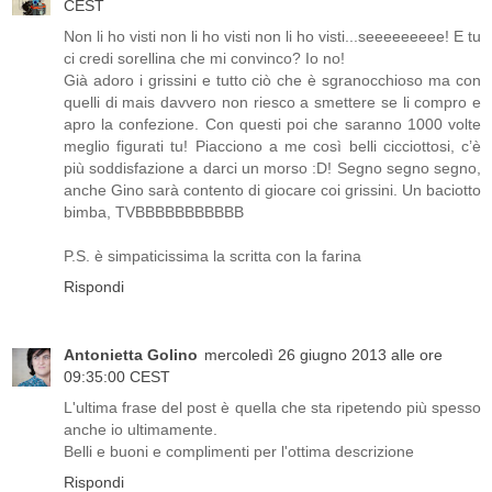
CEST
Non li ho visti non li ho visti non li ho visti...seeeeeeeee! E tu
ci credi sorellina che mi convinco? Io no!
Già adoro i grissini e tutto ciò che è sgranocchioso ma con
quelli di mais davvero non riesco a smettere se li compro e
apro la confezione. Con questi poi che saranno 1000 volte
meglio figurati tu! Piacciono a me così belli cicciottosi, c’è
più soddisfazione a darci un morso :D! Segno segno segno,
anche Gino sarà contento di giocare coi grissini. Un baciotto
bimba, TVBBBBBBBBBBB
P.S. è simpaticissima la scritta con la farina
Rispondi
Antonietta Golino
mercoledì 26 giugno 2013 alle ore
09:35:00 CEST
L'ultima frase del post è quella che sta ripetendo più spesso
anche io ultimamente.
Belli e buoni e complimenti per l'ottima descrizione
Rispondi