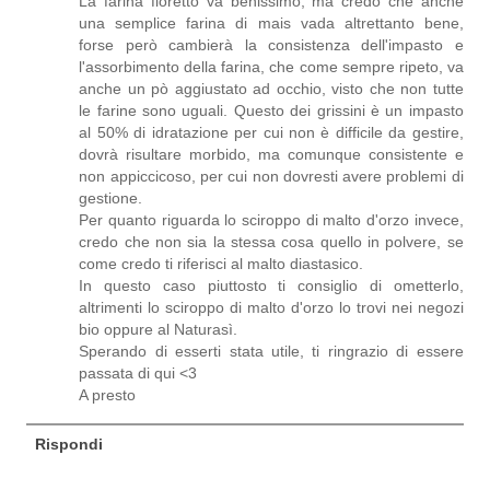
La farina fioretto va benissimo, ma credo che anche
una semplice farina di mais vada altrettanto bene,
forse però cambierà la consistenza dell'impasto e
l'assorbimento della farina, che come sempre ripeto, va
anche un pò aggiustato ad occhio, visto che non tutte
le farine sono uguali. Questo dei grissini è un impasto
al 50% di idratazione per cui non è difficile da gestire,
dovrà risultare morbido, ma comunque consistente e
non appiccicoso, per cui non dovresti avere problemi di
gestione.
Per quanto riguarda lo sciroppo di malto d'orzo invece,
credo che non sia la stessa cosa quello in polvere, se
come credo ti riferisci al malto diastasico.
In questo caso piuttosto ti consiglio di ometterlo,
altrimenti lo sciroppo di malto d'orzo lo trovi nei negozi
bio oppure al Naturasì.
Sperando di esserti stata utile, ti ringrazio di essere
passata di qui <3
A presto
Rispondi