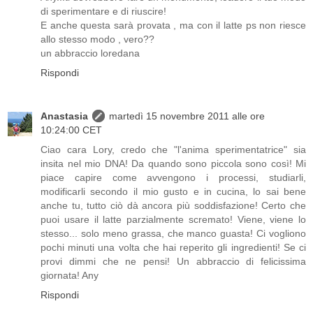
di sperimentare e di riuscire!
E anche questa sarà provata , ma con il latte ps non riesce
allo stesso modo , vero??
un abbraccio loredana
Rispondi
Anastasia
martedì 15 novembre 2011 alle ore
10:24:00 CET
Ciao cara Lory, credo che "l'anima sperimentatrice" sia
insita nel mio DNA! Da quando sono piccola sono così! Mi
piace capire come avvengono i processi, studiarli,
modificarli secondo il mio gusto e in cucina, lo sai bene
anche tu, tutto ciò dà ancora più soddisfazione! Certo che
puoi usare il latte parzialmente scremato! Viene, viene lo
stesso... solo meno grassa, che manco guasta! Ci vogliono
pochi minuti una volta che hai reperito gli ingredienti! Se ci
provi dimmi che ne pensi! Un abbraccio di felicissima
giornata! Any
Rispondi