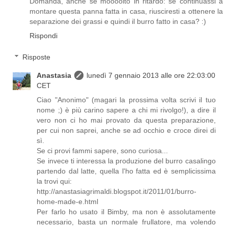
Domanda, anche se moooolto in ritardo: se continuassi a
montare questa panna fatta in casa, riusciresti a ottenere la
separazione dei grassi e quindi il burro fatto in casa? :)
Rispondi
Risposte
Anastasia
lunedì 7 gennaio 2013 alle ore 22:03:00
CET
Ciao "Anonimo" (magari la prossima volta scrivi il tuo
nome ;) è più carino sapere a chi mi rivolgo!), a dire il
vero non ci ho mai provato da questa preparazione,
per cui non saprei, anche se ad occhio e croce direi di
sì.
Se ci provi fammi sapere, sono curiosa...
Se invece ti interessa la produzione del burro casalingo
partendo dal latte, quella l'ho fatta ed è semplicissima
la trovi qui:
http://anastasiagrimaldi.blogspot.it/2011/01/burro-
home-made-e.html
Per farlo ho usato il Bimby, ma non è assolutamente
necessario, basta un normale frullatore, ma volendo