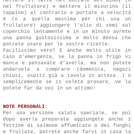
Mettere il latte nel boccale del Bimby (o
nel frullatore) e mettere il misurino (il
tappino) al contrario e portare a velocità
8 (o a quella massima per chi usa un
frullatore) aggiungere l'olio di semi sul
coperchio lentamente e in un minuto avrete
una panna gustosissima e molto densa che
potrete usare per le vostre ricette.
Facilissimo vero? E anche molto utile in
caso d'emergenza, se la panna in frigo vi
manca e pensavate d'averla, ma non potete
andarvela a comprare (domenica, negozi
chiusi, ospiti già a tavola in attesa..) o
semplicemente se ci volete provare, ve la
potete far da voi in un attimo!
NOTE PERSONALI:
Per una versione salata speciale, se poi
dopo averla preparata aggiungete anche 2
fettine di salmone affumicato o dei funghi
e frullate, potrete anche farvi in casa la