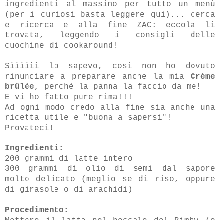
ingredienti al massimo per tutto un menù
(per i curiosi basta leggere
qui
)... cerca
e ricerca e alla fine ZAC: eccola lì
trovata, leggendo i consigli delle
cuochine di cookaround!
Sìììììì lo sapevo, così non ho dovuto
rinunciare a preparare anche la mia
Crème
brûlée
, perchè la panna la faccio da me!
E vi ho fatto pure rima!!!
Ad ogni modo credo alla fine sia anche una
ricetta utile e "buona a sapersi"!
Provateci!
Ingredienti:
200 grammi di latte intero
300 grammi di olio di semi dal sapore
molto delicato (meglio se di riso, oppure
di girasole o di arachidi)
Procedimento: