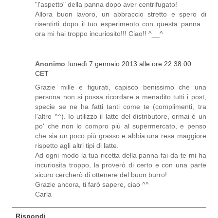
"l'aspetto" della panna dopo aver centrifugato!
Allora buon lavoro, un abbraccio stretto e spero di
risentirti dopo il tuo esperimento con questa panna...
ora mi hai troppo incuriosito!!! Ciao!! ^__^
Anonimo
lunedì 7 gennaio 2013 alle ore 22:38:00
CET
Grazie mille e figurati, capisco benissimo che una
persona non si possa ricordare a menadito tutti i post,
specie se ne ha fatti tanti come te (complimenti, tra
l'altro ^^). Io utilizzo il latte del distributore, ormai è un
po' che non lo compro più al supermercato, e penso
che sia un poco più grasso e abbia una resa maggiore
rispetto agli altri tipi di latte.
Ad ogni modo la tua ricetta della panna fai-da-te mi ha
incuriosita troppo, la proverò di certo e con una parte
sicuro cercherò di ottenere del buon burro!
Grazie ancora, ti farò sapere, ciao ^^
Carla
Rispondi