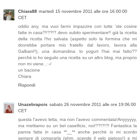
Chiara88
martedì 15 novembre 2011 alle ore 16:00:00
CET
oddio any, ma vuoi farmi impazzire con tutte 'ste cosine
fatte in casa?!!??!? devo subito sperimentare!! già la ricetta
della ricotta l'ho salvata (aspetto solo la formina che mi
dovrebbe portare mio fratello dal lavoro, lavora alla
Galbani!!), una domandina: lo yogurt l'hai mai fatto??
perchè io ho seguito una ricetta su un altro blog, ma proprio
non mi viene...:-/
un bacione
Chiara
Rispondi
Unazebrapois
sabato 26 novembre 2011 alle ore 19:06:00
CET
questa l'avevo letta, ma non l'avevo commentata!Anyyyyyy,
ma mettiamo su un bel caseificio, noi!??!?!?! Fantastica la
panna fatta in casa **__** anche perchè io mi scordo
sempre di comprarla (ehm...scende il velo pietoso!) e mi