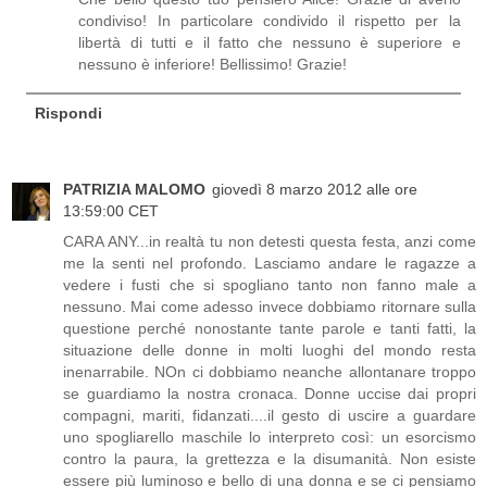
condiviso! In particolare condivido il rispetto per la
libertà di tutti e il fatto che nessuno è superiore e
nessuno è inferiore! Bellissimo! Grazie!
Rispondi
PATRIZIA MALOMO
giovedì 8 marzo 2012 alle ore
13:59:00 CET
CARA ANY...in realtà tu non detesti questa festa, anzi come
me la senti nel profondo. Lasciamo andare le ragazze a
vedere i fusti che si spogliano tanto non fanno male a
nessuno. Mai come adesso invece dobbiamo ritornare sulla
questione perché nonostante tante parole e tanti fatti, la
situazione delle donne in molti luoghi del mondo resta
inenarrabile. NOn ci dobbiamo neanche allontanare troppo
se guardiamo la nostra cronaca. Donne uccise dai propri
compagni, mariti, fidanzati....il gesto di uscire a guardare
uno spogliarello maschile lo interpreto così: un esorcismo
contro la paura, la grettezza e la disumanità. Non esiste
essere più luminoso e bello di una donna e se ci pensiamo