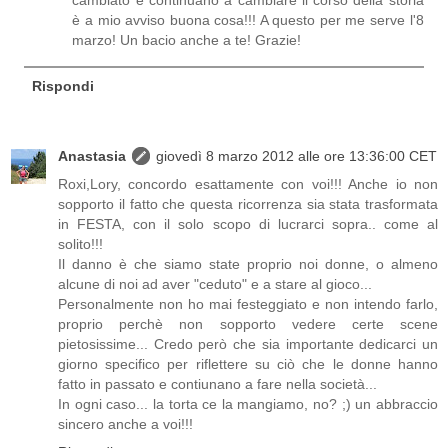
cambiato e continuano a cambiare il corso della storia
è a mio avviso buona cosa!!! A questo per me serve l'8
marzo! Un bacio anche a te! Grazie!
Rispondi
Anastasia
giovedì 8 marzo 2012 alle ore 13:36:00 CET
Roxi,Lory, concordo esattamente con voi!!! Anche io non
sopporto il fatto che questa ricorrenza sia stata trasformata
in FESTA, con il solo scopo di lucrarci sopra.. come al
solito!!!
Il danno è che siamo state proprio noi donne, o almeno
alcune di noi ad aver "ceduto" e a stare al gioco...
Personalmente non ho mai festeggiato e non intendo farlo,
proprio perchè non sopporto vedere certe scene
pietosissime... Credo però che sia importante dedicarci un
giorno specifico per riflettere su ciò che le donne hanno
fatto in passato e contiunano a fare nella società...
In ogni caso... la torta ce la mangiamo, no? ;) un abbraccio
sincero anche a voi!!!