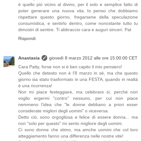
è quello più vicino al divino, per il solo e semplice fatto di
poter generare una nuova vita. Io penso che dobbiamo
rispettare questo giorno, fregarsene della speculazione
consumistica, e sentirlo dentro, come nonostante tutto tu
dimostri di sentire. Ti abbraccio cara e auguri sinceri. Pat
Rispondi
Anastasia
giovedì 8 marzo 2012 alle ore 15:00:00 CET
Cara Patty, forse non si è ben capito il mio pensiero!
Quello che detesto non è l'8 marzo in sè, ma che questo
giorno sia stato trasformato in una FESTA, quando in realtà
è una ricorrenza!
Non mi piace festeggiare, ma celebrare sì, perchè non
voglio ergermi "contro" nessuno, per cui non piace
nemmeno l'idea che "le donne debbano a priori esser
considerate migliori degli uomini" o viceversa.
Detto ciò, sono orgogliosa e felice di essere donna... ma
non "solo per questo" mi sento migliore degli uomini.
Ci sono donne che stimo, ma amche uomini che col loro
atteggiamento fanno una differenza nelle nostre vite!