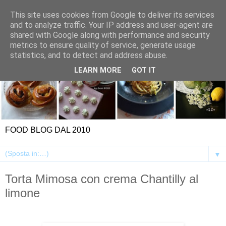
This site uses cookies from Google to deliver its services
and to analyze traffic. Your IP address and user-agent are
shared with Google along with performance and security
metrics to ensure quality of service, generate usage
statistics, and to detect and address abuse.
LEARN MORE
GOT IT
FOOD BLOG DAL 2010
▼
Torta Mimosa con crema Chantilly al
limone