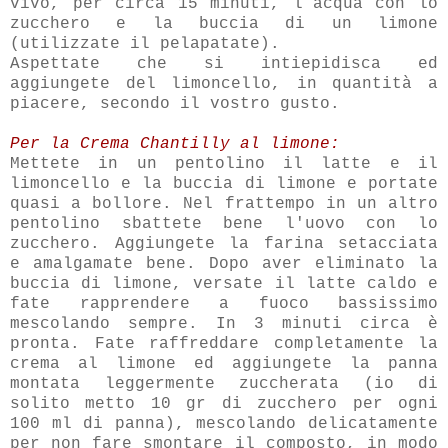
vivo, per circa 15 minuti, l’acqua con lo
zucchero e la buccia di un limone
(utilizzate il pelapatate).
Aspettate che si intiepidisca ed
aggiungete del limoncello, in quantità a
piacere, secondo il vostro gusto.
Per la Crema Chantilly al limone:
Mettete in un pentolino il latte e il
limoncello e la buccia di limone e portate
quasi a bollore. Nel frattempo in un altro
pentolino sbattete bene l'uovo con lo
zucchero. Aggiungete la farina setacciata
e amalgamate bene. Dopo aver eliminato la
buccia di limone, versate il latte caldo e
fate rapprendere a fuoco bassissimo
mescolando sempre. In 3 minuti circa è
pronta. Fate raffreddare completamente la
crema al limone ed aggiungete la panna
montata leggermente zuccherata (io di
solito metto 10 gr di zucchero per ogni
100 ml di panna), mescolando delicatamente
per non fare smontare il composto, in modo