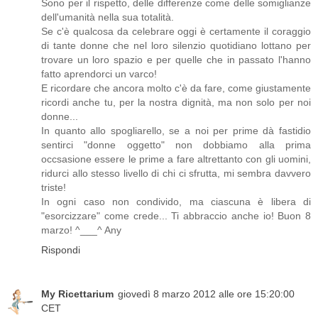
Sono per il rispetto, delle differenze come delle somiglianze
dell'umanità nella sua totalità.
Se c'è qualcosa da celebrare oggi è certamente il coraggio
di tante donne che nel loro silenzio quotidiano lottano per
trovare un loro spazio e per quelle che in passato l'hanno
fatto aprendorci un varco!
E ricordare che ancora molto c'è da fare, come giustamente
ricordi anche tu, per la nostra dignità, ma non solo per noi
donne...
In quanto allo spogliarello, se a noi per prime dà fastidio
sentirci "donne oggetto" non dobbiamo alla prima
occsasione essere le prime a fare altrettanto con gli uomini,
ridurci allo stesso livello di chi ci sfrutta, mi sembra davvero
triste!
In ogni caso non condivido, ma ciascuna è libera di
"esorcizzare" come crede... Ti abbraccio anche io! Buon 8
marzo! ^___^ Any
Rispondi
My Ricettarium
giovedì 8 marzo 2012 alle ore 15:20:00
CET