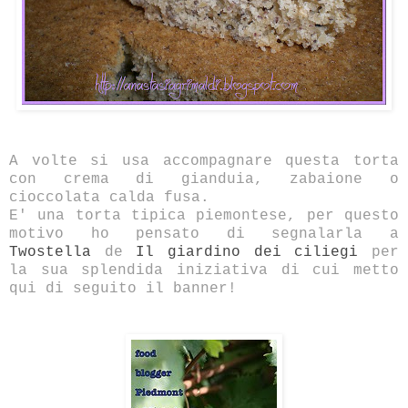
A volte si usa accompagnare questa torta
con crema di gianduia, zabaione o
cioccolata calda fusa.
E' una torta tipica piemontese, per questo
motivo ho pensato di segnalarla a
Twostella
de
Il giardino dei ciliegi
per
la sua splendida iniziativa di cui metto
qui di seguito il banner!