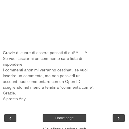
Grazie di cuore di essere passati di qui! ^___^
Se vuoi lasciarmi un commento sarò lieta di
rispondere!
I commenti anonimi verranno cestinati, se vuoi
inserire un commento, ma non possiedi un
account puoi commentare con un Open ID
scegliendo nel menù a tendina "commenta come".
Grazie.
A presto Any
‹
›
Home page
Visualizza versione web