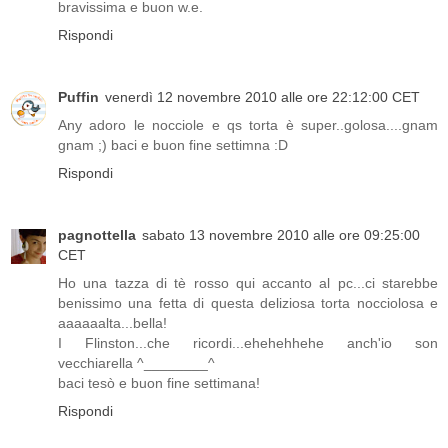
bravissima e buon w.e.
Rispondi
Puffin
venerdì 12 novembre 2010 alle ore 22:12:00 CET
Any adoro le nocciole e qs torta è super..golosa....gnam
gnam ;) baci e buon fine settimna :D
Rispondi
pagnottella
sabato 13 novembre 2010 alle ore 09:25:00
CET
Ho una tazza di tè rosso qui accanto al pc...ci starebbe
benissimo una fetta di questa deliziosa torta nocciolosa e
aaaaaalta...bella!
I Flinston...che ricordi...ehehehhehe anch'io son
vecchiarella ^________^
baci tesò e buon fine settimana!
Rispondi