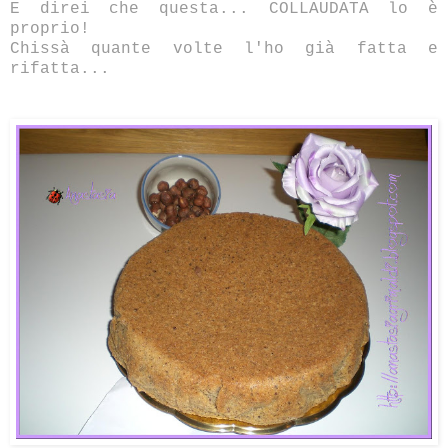
E direi che questa... COLLAUDATA lo è
proprio!
Chissà quante volte l'ho già fatta e
rifatta...