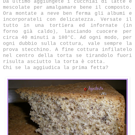
Da ultimo aggiungete i cucchiai di latte e
mescolate per amalgamare bene il composto.
Ora montate a neve ben ferma gli albumi e
incorporateli con delicatezza. Versate il
tutto in una tortiera ed infornate (in
forno già caldo), lasciando cuocere per
circa 40 minuti a 180°C. Ad ogni modo, per
ogni dubbio sulla cottura, vale sempre la
prova stecchino. A fine cottura infilatelo
nel centro della torta se tirandolo fuori
risulta asciutto la torta è cotta.
Chi se la aggiudica la prima fetta?