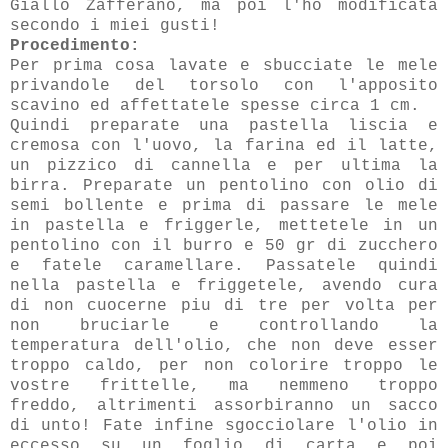
Giallo Zafferano, ma poi l'ho modificata
secondo i miei gusti!
Procedimento:
Per prima cosa lavate e sbucciate le mele
privandole del torsolo con l'apposito
scavino ed affettatele spesse circa 1 cm.
Quindi preparate una pastella liscia e
cremosa con l'uovo, la farina ed il latte,
un pizzico di cannella e per ultima la
birra. Preparate un pentolino con olio di
semi bollente e prima di passare le mele
in pastella e friggerle, mettetele in un
pentolino con il burro e 50 gr di zucchero
e fatele caramellare. Passatele quindi
nella pastella e friggetele, avendo cura
di non cuocerne piu di tre per volta per
non bruciarle e controllando la
temperatura dell'olio, che non deve esser
troppo caldo, per non colorire troppo le
vostre frittelle, ma nemmeno troppo
freddo, altrimenti assorbiranno un sacco
di unto! Fate infine sgocciolare l'olio in
eccesso su un foglio di carta e poi