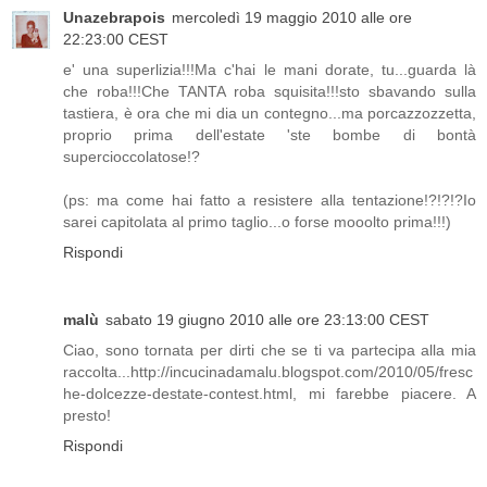
Unazebrapois
mercoledì 19 maggio 2010 alle ore
22:23:00 CEST
e' una superlizia!!!Ma c'hai le mani dorate, tu...guarda là
che roba!!!Che TANTA roba squisita!!!sto sbavando sulla
tastiera, è ora che mi dia un contegno...ma porcazzozzetta,
proprio prima dell'estate 'ste bombe di bontà
supercioccolatose!?
(ps: ma come hai fatto a resistere alla tentazione!?!?!?Io
sarei capitolata al primo taglio...o forse mooolto prima!!!)
Rispondi
malù
sabato 19 giugno 2010 alle ore 23:13:00 CEST
Ciao, sono tornata per dirti che se ti va partecipa alla mia
raccolta...http://incucinadamalu.blogspot.com/2010/05/fresc
he-dolcezze-destate-contest.html, mi farebbe piacere. A
presto!
Rispondi