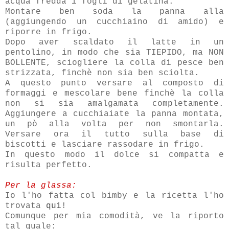
acqua fredda i fogli di gelatina.
Montare ben soda la panna alla
(aggiungendo un cucchiaino di amido) e
riporre in frigo.
Dopo aver scaldato il latte in un
pentolino, in modo che sia TIEPIDO, ma NON
BOLLENTE, sciogliere la colla di pesce ben
strizzata, finchè non sia ben sciolta.
A questo punto versare al composto di
formaggi e mescolare bene finchè la colla
non si sia amalgamata completamente.
Aggiungere a cucchiaiate la panna montata,
un pò alla volta per non smontarla.
Versare ora il tutto sulla base di
biscotti e lasciare rassodare in frigo.
In questo modo il dolce si compatta e
risulta perfetto.
Per la glassa:
Io l'ho fatta col bimby e la ricetta l'ho
trovata
qui
!
Comunque per mia comodità, ve la riporto
tal quale: