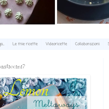
...
Le mie ricette
Videoricette
Collaborazioni
asticcini?