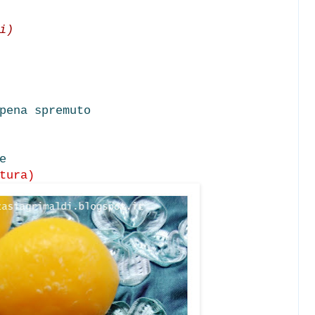
i)
pena spremuto
e
tura)