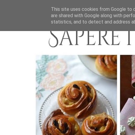
This site uses cookies from Google to de
are shared with Google along with perfo
statistics, and to detect and address a