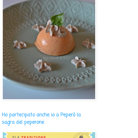
Ho partecipato anche io a Peperò la
sagra del peperone