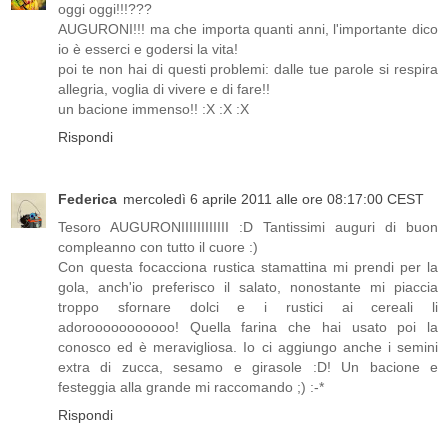
oggi oggi!!!???
AUGURONI!!! ma che importa quanti anni, l'importante dico
io è esserci e godersi la vita!
poi te non hai di questi problemi: dalle tue parole si respira
allegria, voglia di vivere e di fare!!
un bacione immenso!! :X :X :X
Rispondi
Federica
mercoledì 6 aprile 2011 alle ore 08:17:00 CEST
Tesoro AUGURONIIIIIIIIIIII :D Tantissimi auguri di buon
compleanno con tutto il cuore :)
Con questa focacciona rustica stamattina mi prendi per la
gola, anch'io preferisco il salato, nonostante mi piaccia
troppo sfornare dolci e i rustici ai cereali li
adorooooooooooo! Quella farina che hai usato poi la
conosco ed è meravigliosa. Io ci aggiungo anche i semini
extra di zucca, sesamo e girasole :D! Un bacione e
festeggia alla grande mi raccomando ;) :-*
Rispondi