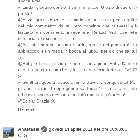
anche a te!
@Linda: giovane dentro :) sììììì mi piace! Grazie di cuore! A
presto!
@Enza: grazie Enza e ti chiedo anche scusa per la gaffe
del mio commento da te... ero convinta che m'avessi già
lasciato un commento invece era Renza! Vedi che letà
comincia a farsi sentire?! :-o
@Ale: stai serena nessun ritardo, grazie del pensiero! Un
abbracccio e un mega in bocca al lupo... per ciò che sai tu!
;)
@Roby e Loris: grazie di cuore! Hai ragione Roby, l'amore
conta :) in ogni cosa che si fa! Un abbraccio forte a... "VOI"!
:-*
@Gunther: questa focaccia mi ha davvero conquistata! Per
gli anni, grazie! Troppo generoso, forse 10 di meno no, ma
ad esser sincera nessuno me li dà mai tutti ;) A presto!
@Sonia: Grazie :X
Rispondi
Anastasia
giovedì 14 aprile 2011 alle ore 00:03:00
CEST