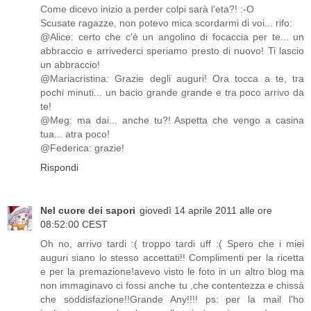
Come dicevo inizio a perder colpi sarà l'eta?! :-O
Scusate ragazze, non potevo mica scordarmi di voi... rifo:
@Alice: certo che c'è un angolino di focaccia per te... un
abbraccio e arrivederci speriamo presto di nuovo! Ti lascio
un abbraccio!
@Mariacristina: Grazie degli auguri! Ora tocca a te, tra
pochi minuti... un bacio grande grande e tra poco arrivo da
te!
@Meg: ma dai... anche tu?! Aspetta che vengo a casina
tua... atra poco!
@Federica: grazie!
Rispondi
Nel cuore dei sapori
giovedì 14 aprile 2011 alle ore
08:52:00 CEST
Oh no, arrivo tardi :( troppo tardi uff :( Spero che i miei
auguri siano lo stesso accettati!! Complimenti per la ricetta
e per la premazione!avevo visto le foto in un altro blog ma
non immaginavo ci fossi anche tu ,che contentezza e chissà
che soddisfazione!!Grande Any!!!! ps: per la mail l'ho