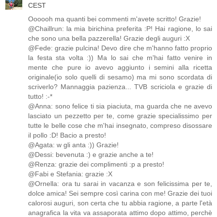
CEST
Oooooh ma quanti bei commenti m'avete scritto! Grazie!
@Chaillrun: la mia birichina preferita :P! Hai ragione, lo sai
che sono una bella pazzerella! Grazie degli auguri :X
@Fede: grazie pulcina! Devo dire che m'hanno fatto proprio
la festa sta volta :)) Ma lo sai che m'hai fatto venire in
mente che pure io avevo aggiunto i semini alla ricetta
originale(io solo quelli di sesamo) ma mi sono scordata di
scriverlo? Mannaggia pazienza... TVB scriciola e grazie di
tutto! :-*
@Anna: sono felice ti sia piaciuta, ma guarda che ne avevo
lasciato un pezzetto per te, come grazie specialissimo per
tutte le belle cose che m'hai insegnato, compreso disossare
il pollo :D! Bacio a presto!
@Agata: w gli anta :)) Grazie!
@Dessi: bevenuta :) e grazie anche a te!
@Renza: grazie dei complimenti :p a presto!
@Fabi e Stefania: grazie :X
@Ornella: ora tu sarai in vacanza e son felicissima per te,
dolce amica! Sei sempre così carina con me! Grazie dei tuoi
calorosi auguri, son certa che tu abbia ragione, a parte l'età
anagrafica la vita va assaporata attimo dopo attimo, perchè