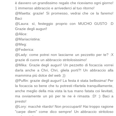
è davvero un grandissimo regalo che riceviamo ogni giorno!
1 immenso abbraccio e arrivederci al tuo ritorno!
@Maetta: grazie! Sì promesso, vedrai che ce la faremo!
Baci
@Laura: sì, festeggio proprio con MUCHO GUSTO :D
Grazie degli auguri!
@Alice:
@Mariacristina:
@Meg:
@Federica:
@Lady: come potrei non lasciarne un pezzetto per te? :X
grazie di cuore un abbraccio stritolosissimo!
@Mika: Grazie degli auguri! Un pezzetto di focaccia vorrei
darla anche a Chri, Chri, gliela porti?! Un abbraccio alla
mammina più dolce del web ;))
@Puffin: grazie degli auguri! La festa è stata bellissima! Per
la focaccia so bene che tu potresti rifartela tranquillamente,
anche meglio della mia vista la tua mano fatata coi lievitati,
ma ovviamente un pò per te ne è rimasta :D! :) Baci a
presto!
@Lory: macchè ritardo! Non proccuparti! Hai troppo ragione
"carpe diem" come dico sempre! Un abbraccio stritoloso