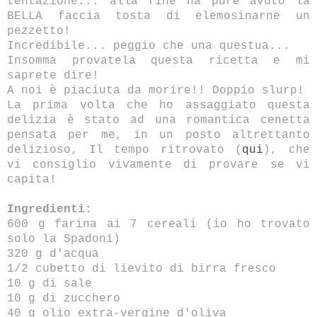
tentazione... alla fine ha pure avuto la
BELLA faccia tosta di elemosinarne un
pezzetto!
Incredibile... peggio che una questua...
Insomma provatela questa ricetta e mi
saprete dire!
A noi è piaciuta da morire!! Doppio slurp!
La prima volta che ho assaggiato questa
delizia è stato ad una romantica cenetta
pensata per me, in un posto altrettanto
delizioso, Il tempo ritrovato (
qui
), che
vi consiglio vivamente di provare se vi
capita!
Ingredienti:
600 g farina ai 7 cereali (io ho trovato
solo la Spadoni)
320 g d'acqua
1/2 cubetto di lievito di birra fresco
10 g di sale
10 g di zucchero
40 g olio extra-vergine d'oliva