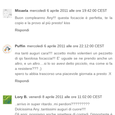
Micaela
mercoledì 6 aprile 2011 alle ore 19:42:00 CEST
Buon compleanno Any!!! questa focaccie è perfetta, te la
copio e la provo al più presto! kiss
Rispondi
Puffin
mercoledì 6 aprile 2011 alle ore 22:12:00 CEST
ma tanti auguri cara!!!! accetto molto volentieri un pezzetto
di qs favolosa focaccia!!! E' uguale se ne prendo anche un
altro, e un altro....si lo so avevi detto picciolo, ma come si fa
a resistere??? ;)
spero tu abbia trascorso una piacevole giornata a presto :X
Rispondi
Lory B.
venerdì 8 aprile 2011 alle ore 11:02:00 CEST
..arrivo in super ritardo..mi perdoni?????????
Dolcissima Any..tantissimi auguri di cuore!!!!
Gli anni..possiamo anche smettere di contarli..l'importante è