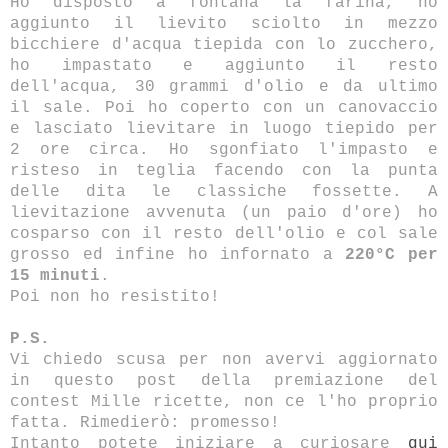
Ho disposto a fontana la farina, ho
aggiunto il lievito sciolto in mezzo
bicchiere d'acqua tiepida con lo zucchero,
ho impastato e aggiunto il resto
dell'acqua, 30 grammi d'olio e da ultimo
il sale. Poi ho coperto con un canovaccio
e lasciato lievitare in luogo tiepido per
2 ore circa. Ho sgonfiato l'impasto e
risteso in teglia facendo con la punta
delle dita le classiche fossette. A
lievitazione avvenuta (un paio d'ore) ho
cosparso con il resto dell'olio e col sale
grosso ed infine ho infornato a
220°C per
15 minuti
.
Poi non ho resistito!
P.S.
Vi chiedo scusa per non avervi aggiornato
in questo post della premiazione del
contest Mille ricette, non ce l'ho proprio
fatta. Rimedierò: promesso!
Intanto potete iniziare a curiosare
qui