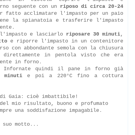
rno seguente con un
riposo di circa 20-24
r fatto acclimatare l'impasto per un paio
ene la spianatoia e trasferire l'impasto
mente.
 l'impasto e lasciarlo
riposare 30 minuti
,
tto
e riporre l'impasto in un contenitore
rso con abbondante semola con la chiusura
 direttamente in pentola visto che era
mente in forno.
. Infornate quindi il pane in forno già
 minuti
e poi a 220°C fino a cottura
di Gaia: cioè imbattibile!
del mio risultato, buono e profumato
mpre una soddisfazione impagabile.
l suo motto...