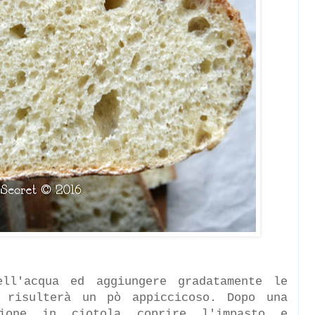
ell'acqua ed aggiungere gradatamente le
e risulterà un pò appiccicoso. Dopo una
ione in ciotola coprire l'impasto e