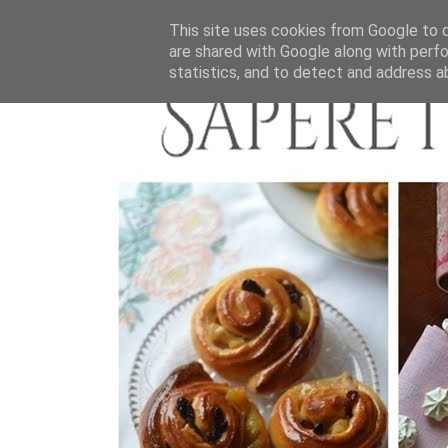
This site uses cookies from Google to de
are shared with Google along with perfo
statistics, and to detect and address a