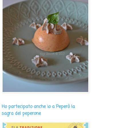
Ho partecipato anche io a Peperò la
sagra del peperone