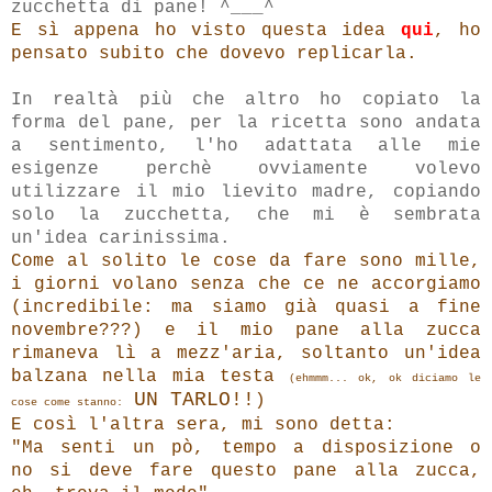
zucchetta di pane! ^___^
E sì appena ho visto questa idea
qui
, ho
pensato subito che dovevo replicarla.
In realtà più che altro ho copiato la
forma del pane, per la ricetta sono andata
a sentimento, l'ho adattata alle mie
esigenze perchè ovviamente volevo
utilizzare il mio lievito madre, copiando
solo la zucchetta, che mi è sembrata
un'idea carinissima.
Come al solito le cose da fare sono mille,
i giorni volano senza che ce ne accorgiamo
(incredibile: ma siamo già quasi a fine
novembre???) e il mio pane alla zucca
rimaneva lì a mezz'aria,
soltanto
un'idea
balzana
nella mia testa
(ehmmm... ok, ok diciamo le
UN TARLO!!
)
cose come stanno:
E così l'altra sera, m
i sono detta:
"Ma senti un pò, tempo a disposizione
o
no
si deve fare questo pane alla zucca,