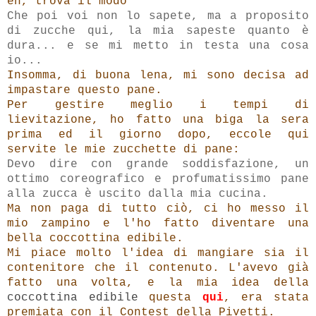
eh, trova il modo"
Che poi voi non lo sapete, ma a proposito
di zucche qui, la mia sapeste quanto è
dura... e se mi metto in testa una cosa
io...
Insomma,
di buona lena, mi sono decisa ad
impastare questo pane.
Per gestire meglio i tempi di
lievitazione, ho fatto una biga la sera
prima ed il giorno
dopo
, eccole qui
servite le mie zucchette di pane:
Devo dire con grande soddisfazione, un
ottimo coreografico e profumatissimo pane
alla zucca è uscito dalla mia cucina.
Ma non paga di tutto ciò,
ci ho messo il
mio zampino e
l'ho fatto diventare una
bella coccottina edibile.
Mi piace molto l'idea di mangiare sia il
contenitore che il contenuto. L'avevo già
fatto una volta, e la mia idea della
coccottina edibile
questa
qui
, era stata
premiata con il Contest della Pivetti.