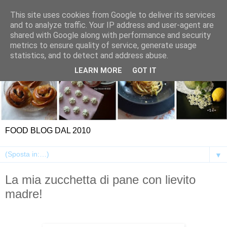
This site uses cookies from Google to deliver its services
and to analyze traffic. Your IP address and user-agent are
shared with Google along with performance and security
metrics to ensure quality of service, generate usage
statistics, and to detect and address abuse.
LEARN MORE
GOT IT
FOOD BLOG DAL 2010
▼
La mia zucchetta di pane con lievito
madre!