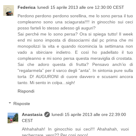
Federica
lunedì 15 aprile 2013 alle ore 12:30:00 CEST
Perdono perdono perdono sorellina, me lo sono persa il tuo
compleanno sono una sciagurata!!!! in ginocchio sui ceci
posso farteli lo stesso adesso gli auguri?
Sai perché me lo sono persa? Ora si spiega tutto! Il week
end mi sono imposta di dissociarmi dal pc prima che mi
monopolizzi la vita e quando ricomincia la settimana non
vado a sbirciare indietro. E così ho padellato il tuo
compleanno e mi sono persa questa meraviglia di crostata.
Sai che adoro questa di frutta? Pensavo anch’io di
“regalarmela” per il varco degli “anta”. In sintonia pure sulla
torta :D! AUGURONI di cuore davvero e scusami ancora
tanto. Mi sento in colpa...sigh!
Rispondi
Risposte
Anastasia
lunedì 15 aprile 2013 alle ore 22:39:00
CEST
Ahhahahah! In ginocchio sui ceci!!! Ahahahah, vuoi
secherzare, vero?? Per così poco!