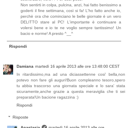
Non sentirti in colpa, pulcina, anzi, hai fatto benissimo a
goderti il fine settimana, così si fa! L'ho fatto anche io,
perchè ora che cominciano le belle giornate è un vero
DELITTO stare al PC! L'importante è continuare a
volersi bene e io te ne voglio sempre tantissimo! Un
bacio e norme! A presto ^__^
Rispondi
Damiana
martedì 16 aprile 2013 alle ore 13:48:00 CEST
In ritardissimo,ma ad una diciassettenne cosi' bella,non
potevo non fare gli auguri!Buon compleanno tesoro,spero
tu abbia trascorso una giornata speciale e lo sara' stata
sicuramente,anche grazie a questa meraviglia che ti sei
preparata!Un bacione ragazzina :)
Rispondi
Risposte
Anastasia
martedì 16 aprile 2013 alle ore