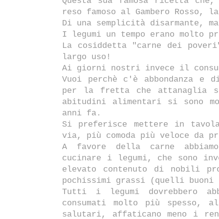
Questa sua famosa ricetta che,
reso famoso al Gambero Rosso, la
Di una semplicità disarmante, ma
I legumi un tempo erano molto pr
La cosiddetta "carne dei poveri
largo uso!
Ai giorni nostri invece il consu
Vuoi perchè c'è abbondanza e d
per la fretta che attanaglia s
abitudini alimentari si sono m
anni fa.
Si preferisce mettere in tavol
via, più comoda più veloce da pr
A favore della carne abbiamo
cucinare i legumi, che sono inv
elevato contenuto di nobili pr
pochissimi grassi (quelli buoni 
Tutti i legumi dovrebbero ab
consumati molto più spesso, a
salutari, affaticano meno i re