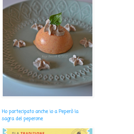
Ho partecipato anche io a Peperò la
sagra del peperone