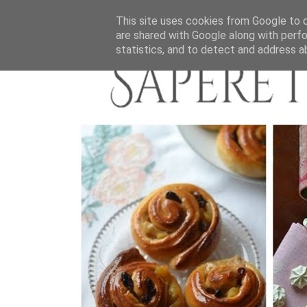
This site uses cookies from Google to de
are shared with Google along with perfo
statistics, and to detect and address a