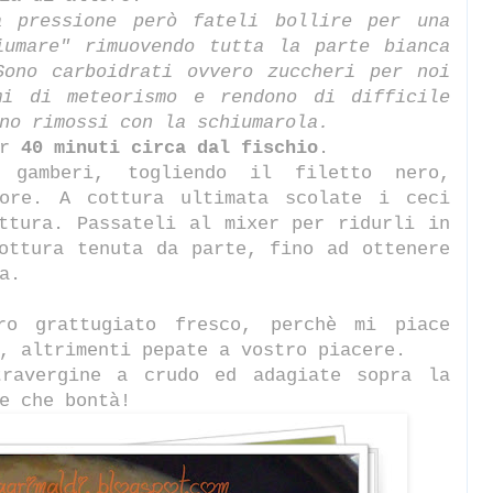
a pressione però fateli bollire per una
iumare" rimuovendo tutta la parte bianca
Sono carboidrati ovvero zuccheri per noi
mi di meteorismo e rendono di difficile
no rimossi con la schiumarola.
er
40 minuti circa dal fischio
.
 gamberi, togliendo il filetto nero,
pore. A cottura ultimata scolate i ceci
ttura. Passateli al mixer per ridurli in
ottura tenuta da parte, fino ad ottenere
a.
ro grattugiato fresco, perchè mi piace
, altrimenti pepate a vostro piacere.
travergine a crudo ed adagiate sopra la
e che bontà!