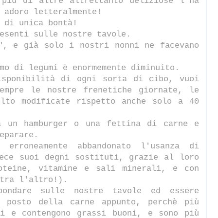
 più di altre altrettanto deliziose l'ha
 adoro letteralmente!
 di unica bontà!
esenti sulle nostre tavole.
", e già solo i nostri nonni ne facevano
mo di legumi è enormemente diminuito.
isponibilità di ogni sorta di cibo, vuoi
empre le nostre frenetiche giornate, le
olto modificate rispetto anche solo a 40
a un hamburger o una fettina di carne e
eparare.
 erroneamente abbandonato l'usanza di
ece suoi degni sostituti, grazie al loro
oteine, vitamine e sali minerali, e con
tra l'altro!).
bondare sulle nostre tavole ed essere
l posto della carne appunto, perchè più
ni e contengono grassi buoni, e sono più