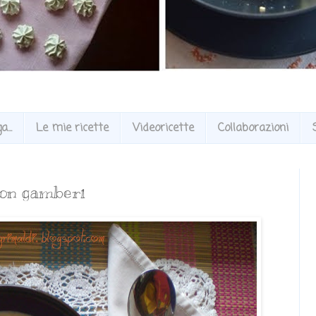
...
Le mie ricette
Videoricette
Collaborazioni
 con gamberi