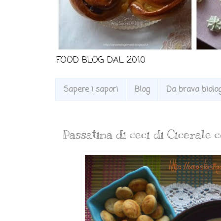
FOOD BLOG DAL 2010
Sapere i sapori
Blog
Da brava biologa
Passatina di ceci di Cicerale