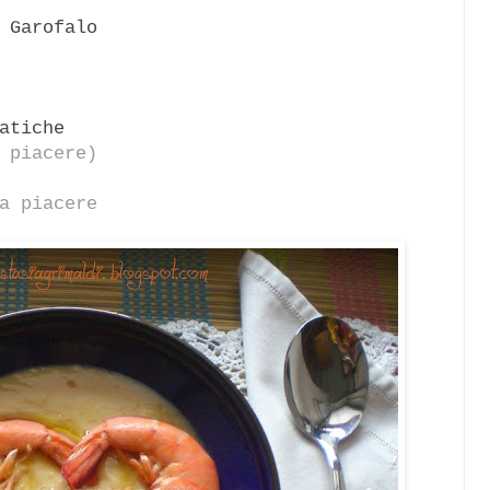
e
Garofalo
atiche
 piacere)
a piacere