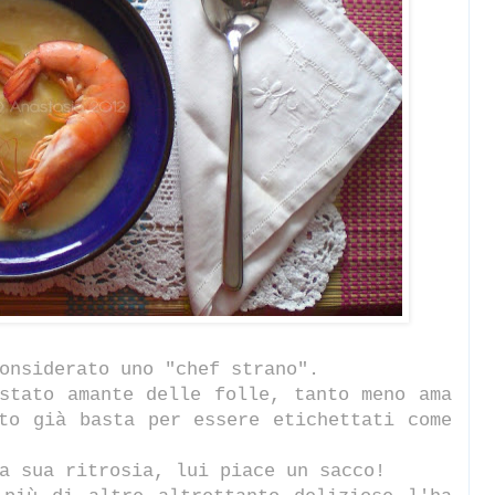
onsiderato uno "chef strano".
stato amante delle folle, tanto meno ama
to già basta per essere etichettati come
a sua ritrosia, lui piace un sacco!