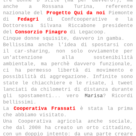
tre donne D stile (ma per davvero!), ma
anche a Rossana Turina, referente
nazionale del
Progetto Qui da noi
Piemonte
di
Fedagri
di Confcooperative e la
Dottoressa Silvana Riccabone presidente
del
Consorzio Finagro
di Legacoop.
Cinque donne squisite, davvero in gamba.
Bellissima anche l'idea di spostarsi con
il car-sharing, non solo ovviamente per
un'attenzione alla sostenibilità
ambientale, ma perchè davvero funzionale,
ci ha permesso libertà di movimento e
possibilità di aggregazione. Infinite sono
state le chiacchiere e le risate, i tweet
lanciati da chilometri di distanza durante
gli spostamenti... vero
Marisa
? Ricordi
bellissimi.
La
Cooperativa Frassati
è stata la prima
che abbiamo visitato.
Una Cooperativa agricola anche sociale,
che dal 2008 ha creato un orto cittadino,
con un doppio intento: da una parte creare