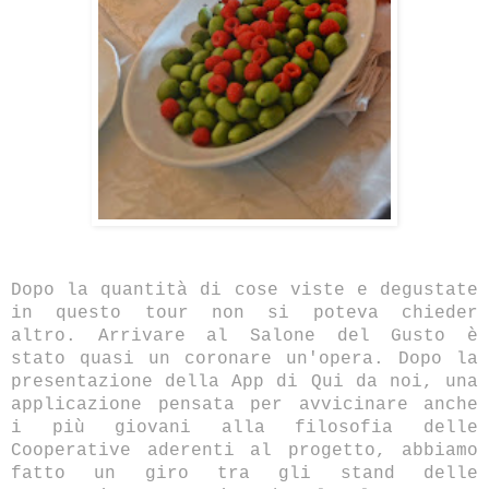
Dopo la quantità di cose viste e degustate
in questo tour non si poteva chieder
altro. Arrivare al Salone del Gusto è
stato quasi un coronare un'opera. Dopo la
presentazione della App di Qui da noi, una
applicazione pensata per avvicinare anche
i più giovani alla filosofia delle
Cooperative aderenti al progetto, abbiamo
fatto un giro tra gli stand delle