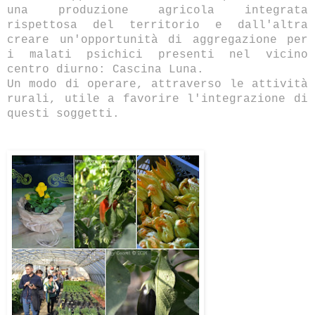
una produzione agricola integrata
rispettosa del territorio e dall'altra
creare un'opportunità di aggregazione per
i malati psichici presenti nel vicino
centro diurno: Cascina Luna.
Un modo di operare, attraverso le attività
rurali, utile a favorire l'integrazione di
questi soggetti.