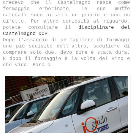
credevo che il Castelmagno nasce come
formaggio erborinato, le sue muffe
naturali sono infatti un pregio e non un
difetto. Per altre curiosità al riguardo,
potete consultare il
disciplinare del
Castelmagno DOP
.
Dopo l'assaggio di un tagliere di formaggi
uno più squisito dell'altro, scegliere di
comprane solo due, devo dire è stata dura.
E dopo il formaggio è la volta del vino e
che vino: Barolo!