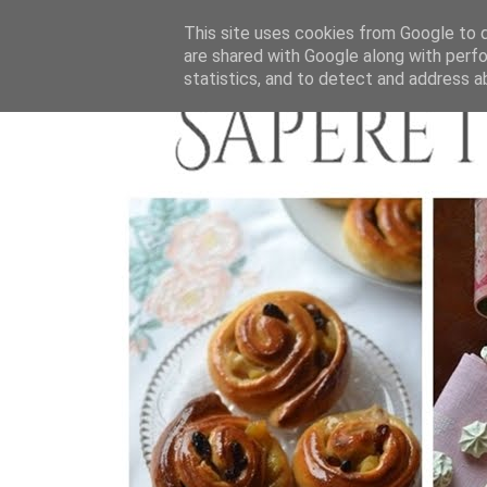
This site uses cookies from Google to de
are shared with Google along with perfo
statistics, and to detect and address a