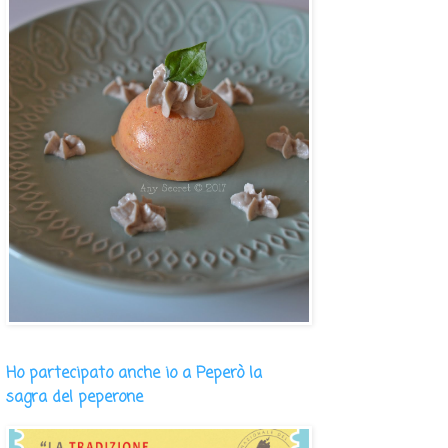
Ho partecipato anche io a Peperò la
sagra del peperone