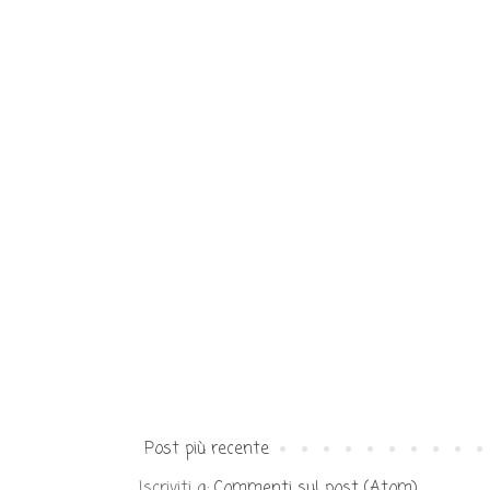
Post più recente
Iscriviti a:
Commenti sul post (Atom)